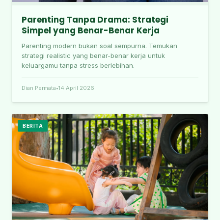
Parenting Tanpa Drama: Strategi
Simpel yang Benar-Benar Kerja
Parenting modern bukan soal sempurna. Temukan
strategi realistic yang benar-benar kerja untuk
keluargamu tanpa stress berlebihan.
Dian Permata
•
14 April 2026
BERITA