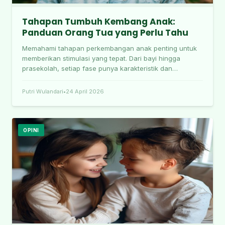
Tahapan Tumbuh Kembang Anak:
Panduan Orang Tua yang Perlu Tahu
Memahami tahapan perkembangan anak penting untuk
memberikan stimulasi yang tepat. Dari bayi hingga
prasekolah, setiap fase punya karakteristik dan
kebutuhan unik.
Putri Wulandari
•
24 April 2026
OPINI