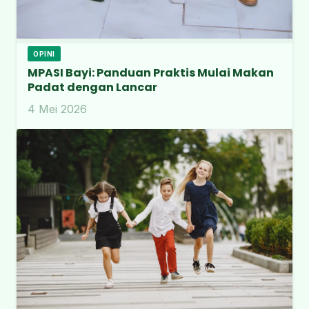
OPINI
MPASI Bayi: Panduan Praktis Mulai Makan
Padat dengan Lancar
4 Mei 2026