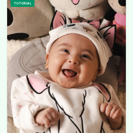
TUTORIAL