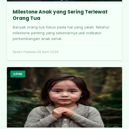
Milestone Anak yang Sering Terlewat
Orang Tua
Banyak orang tua fokus pada hal yang salah. Ketahui
milestone penting yang sebenarnya jadi indikator
perkembangan anak sehat.
Raden Pratama
•
26 April 2026
OPINI