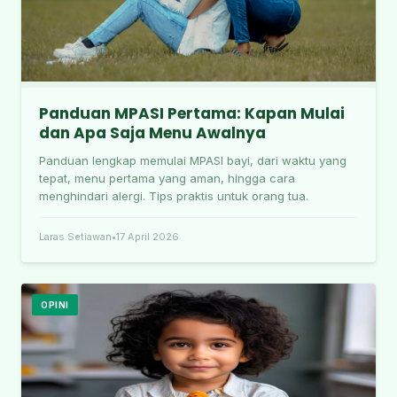
Panduan MPASI Pertama: Kapan Mulai
dan Apa Saja Menu Awalnya
Panduan lengkap memulai MPASI bayi, dari waktu yang
tepat, menu pertama yang aman, hingga cara
menghindari alergi. Tips praktis untuk orang tua.
Laras Setiawan
•
17 April 2026
OPINI