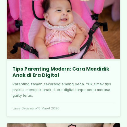
Tips Parenting Modern: Cara Mendidik
Anak di Era Digital
Parenting zaman sekarang emang beda. Yuk simak tips
praktis mendidik anak di era digital tanpa perlu merasa
guilty terus.
Laras Setiawan
•
18 Maret 2026