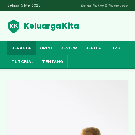
Selasa, 5 Mei 2026
Berita Terkini & Terpercaya
Keluarga Kita
BERANDA
OPINI
REVIEW
BERITA
TIPS
TUTORIAL
TENTANG