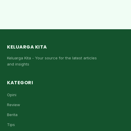
KELUARGA KITA
Keluarga Kita - Your source for the latest articles
and insights
KATEGORI
Opini
Review
Berita
Tips