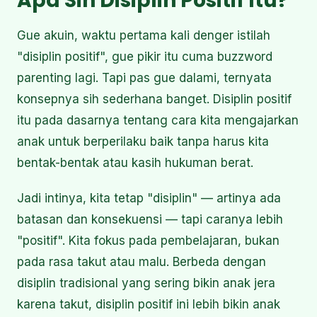
Apa Sih Disiplin Positif Itu?
Gue akuin, waktu pertama kali denger istilah
"disiplin positif", gue pikir itu cuma buzzword
parenting lagi. Tapi pas gue dalami, ternyata
konsepnya sih sederhana banget. Disiplin positif
itu pada dasarnya tentang cara kita mengajarkan
anak untuk berperilaku baik tanpa harus kita
bentak-bentak atau kasih hukuman berat.
Jadi intinya, kita tetap "disiplin" — artinya ada
batasan dan konsekuensi — tapi caranya lebih
"positif". Kita fokus pada pembelajaran, bukan
pada rasa takut atau malu. Berbeda dengan
disiplin tradisional yang sering bikin anak jera
karena takut, disiplin positif ini lebih bikin anak