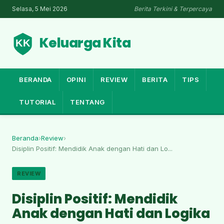
Selasa, 5 Mei 2026
Berita Terkini & Terpercaya
Keluarga Kita
BERANDA
OPINI
REVIEW
BERITA
TIPS
TUTORIAL
TENTANG
Beranda
›
Review
›
Disiplin Positif: Mendidik Anak dengan Hati dan Lo...
REVIEW
Disiplin Positif: Mendidik
Anak dengan Hati dan Logika