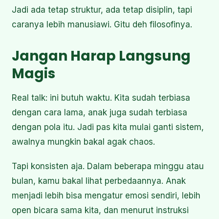
Jadi ada tetap struktur, ada tetap disiplin, tapi
caranya lebih manusiawi. Gitu deh filosofinya.
Jangan Harap Langsung
Magis
Real talk: ini butuh waktu. Kita sudah terbiasa
dengan cara lama, anak juga sudah terbiasa
dengan pola itu. Jadi pas kita mulai ganti sistem,
awalnya mungkin bakal agak chaos.
Tapi konsisten aja. Dalam beberapa minggu atau
bulan, kamu bakal lihat perbedaannya. Anak
menjadi lebih bisa mengatur emosi sendiri, lebih
open bicara sama kita, dan menurut instruksi