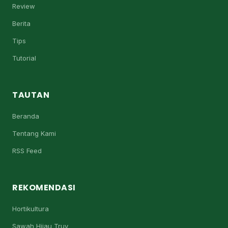
Review
Berita
Tips
Tutorial
TAUTAN
Beranda
Tentang Kami
RSS Feed
REKOMENDASI
Hortikultura
Sawah Hijau Truy