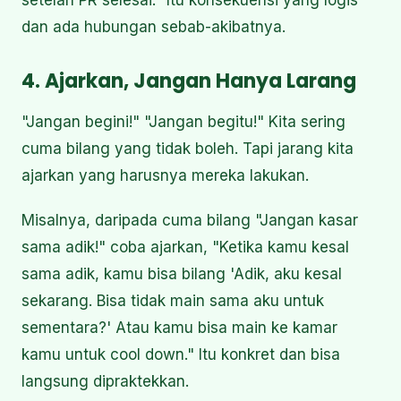
dan ada hubungan sebab-akibatnya.
4. Ajarkan, Jangan Hanya Larang
"Jangan begini!" "Jangan begitu!" Kita sering
cuma bilang yang tidak boleh. Tapi jarang kita
ajarkan yang harusnya mereka lakukan.
Misalnya, daripada cuma bilang "Jangan kasar
sama adik!" coba ajarkan, "Ketika kamu kesal
sama adik, kamu bisa bilang 'Adik, aku kesal
sekarang. Bisa tidak main sama aku untuk
sementara?' Atau kamu bisa main ke kamar
kamu untuk cool down." Itu konkret dan bisa
langsung dipraktekkan.