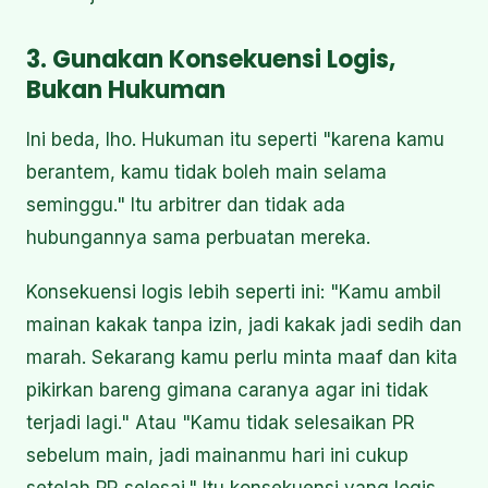
3. Gunakan Konsekuensi Logis,
Bukan Hukuman
Ini beda, lho. Hukuman itu seperti "karena kamu
berantem, kamu tidak boleh main selama
seminggu." Itu arbitrer dan tidak ada
hubungannya sama perbuatan mereka.
Konsekuensi logis lebih seperti ini: "Kamu ambil
mainan kakak tanpa izin, jadi kakak jadi sedih dan
marah. Sekarang kamu perlu minta maaf dan kita
pikirkan bareng gimana caranya agar ini tidak
terjadi lagi." Atau "Kamu tidak selesaikan PR
sebelum main, jadi mainanmu hari ini cukup
setelah PR selesai." Itu konsekuensi yang logis