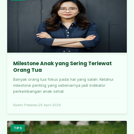
Milestone Anak yang Sering Terlewat
Orang Tua
Banyak orang tua fokus pada hal yang salah. Ketahui
milestone penting yang sebenarnya jadi indikator
perkembangan anak sehat.
Raden Pratama
•
26 April 2026
TIPS