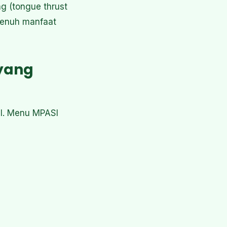
ng (tongue thrust
 penuh manfaat
 yang
al. Menu MPASI