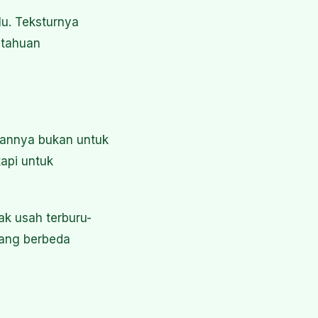
lu. Teksturnya
etahuan
uannya bukan untuk
api untuk
ak usah terburu-
yang berbeda