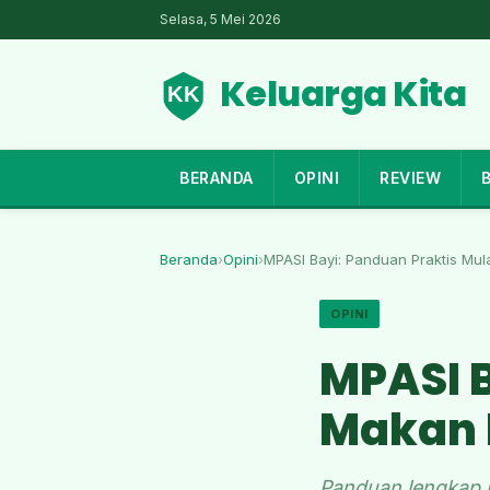
Selasa, 5 Mei 2026
Keluarga Kita
BERANDA
OPINI
REVIEW
Beranda
›
Opini
›
MPASI Bayi: Panduan Praktis Mul
OPINI
MPASI B
Makan 
Panduan lengkap M