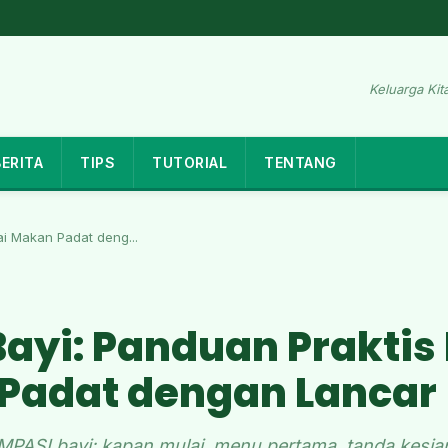
Keluarga Kita
BERITA
TIPS
TUTORIAL
TENTANG
ai Makan Padat deng...
ayi: Panduan Praktis
Padat dengan Lancar
PASI bayi: kapan mulai, menu pertama, tanda kesiap