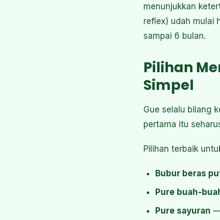
menunjukkan ketert
reflex) udah mulai 
sampai 6 bulan.
Pilihan Me
Simpel
Gue selalu bilang 
pertama itu sehar
Pilihan terbaik unt
Bubur beras pu
Pure buah-bua
Pure sayuran
— 