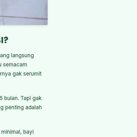
I?
rang langsung
itu semacam
rnya gak serumit
 bulan. Tapi gak
ng penting adalah
 minimal, bayi