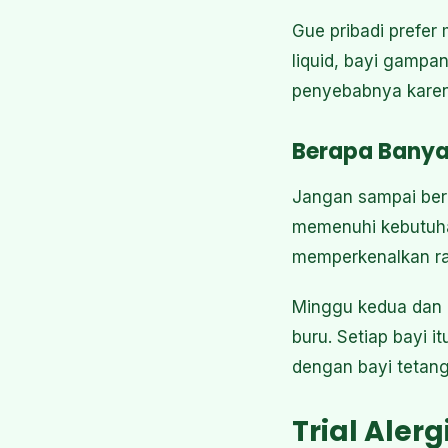
Gue pribadi prefer
liquid, bayi gampa
penyebabnya karena
Berapa Banya
Jangan sampai berl
memenuhi kebutuhan
memperkenalkan ras
Minggu kedua dan k
buru. Setiap bayi 
dengan bayi tetan
Trial Aler