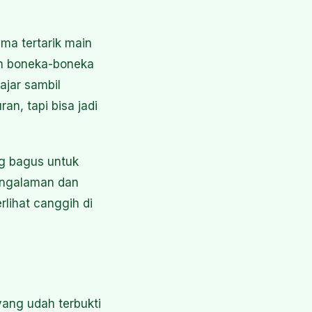
ma tertarik main
an boneka-boneka
lajar sambil
an, tapi bisa jadi
g bagus untuk
engalaman dan
lihat canggih di
 yang udah terbukti