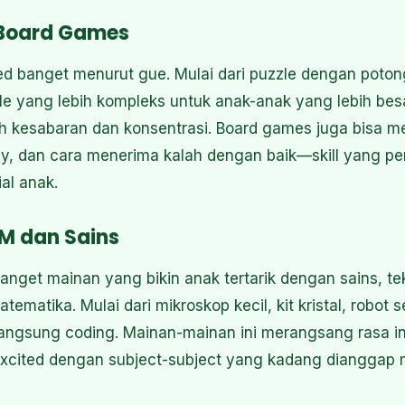
 Board Games
ted banget menurut gue. Mulai dari puzzle dengan poto
zle yang lebih kompleks untuk anak-anak yang lebih be
h kesabaran dan konsentrasi. Board games juga bisa 
egy, dan cara menerima kalah dengan baik—skill yang pe
al anak.
M dan Sains
nget mainan yang bikin anak tertarik dengan sains, te
tematika. Mulai dari mikroskop kecil, kit kristal, robot
angsung coding. Mainan-mainan ini merangsang rasa i
cited dengan subject-subject yang kadang dianggap