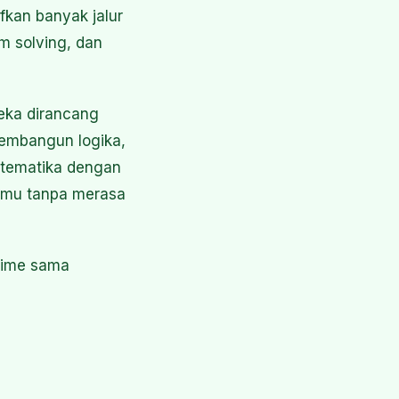
fkan banyak jalur
m solving, dan
reka dirancang
membangun logika,
tematika dengan
ilmu tanpa merasa
 time sama