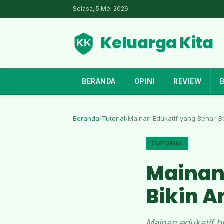
Selasa, 5 Mei 2026
Keluarga Kita
BERANDA
OPINI
REVIEW
Beranda
›
Tutorial
›
Mainan Edukatif yang Benar-Be
TUTORIAL
Mainan
Bikin 
Mainan edukatif b