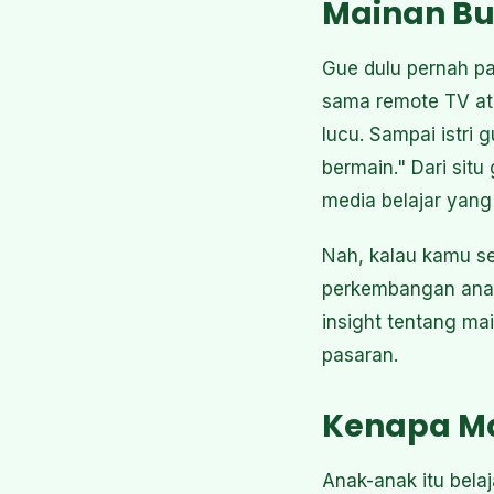
Mainan Bu
Gue dulu pernah pa
sama remote TV at
lucu. Sampai istri 
bermain." Dari situ
media belajar yan
Nah, kalau kamu s
perkembangan anak
insight tentang ma
pasaran.
Kenapa Ma
Anak-anak itu belaj