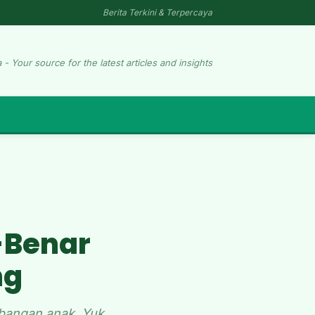
Berita Terkini & Terpercaya
 - Your source for the latest articles and insights
-Benar
ng
bangan anak. Yuk,