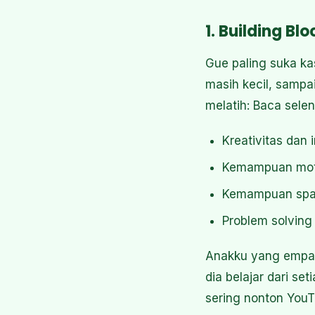
1. Building Bl
Gue paling suka kas
masih kecil, sampai
melatih: Baca sele
Kreativitas dan
Kemampuan moto
Kemampuan spati
Problem solving
Anakku yang empat
dia belajar dari se
sering nonton YouT