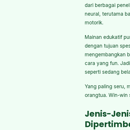
dari berbagai pene
neural, terutama b
motorik.
Mainan edukatif pu
dengan tujuan spes
mengembangkan ba
cara yang fun. Jad
seperti sedang belaj
Yang paling seru, 
orangtua. Win-win s
Jenis-Jeni
Dipertim