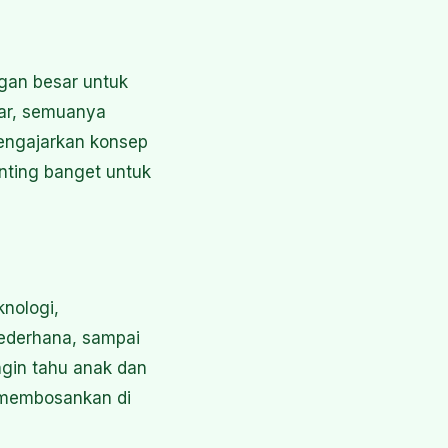
ngan besar untuk
sar, semuanya
mengajarkan konsep
nting banget untuk
knologi,
 sederhana, sampai
ngin tahu anak dan
 membosankan di