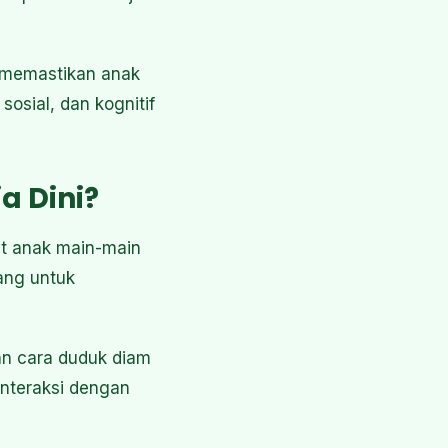
g memastikan anak
osial, dan kognitif
a Dini?
at anak main-main
ang untuk
gan cara duduk diam
interaksi dengan