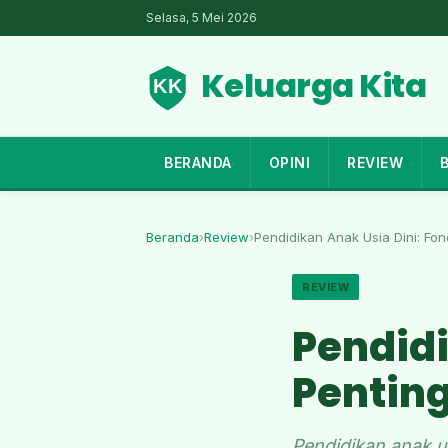
Selasa, 5 Mei 2026
Keluarga Kita
BERANDA
OPINI
REVIEW
Beranda
›
Review
›
Pendidikan Anak Usia Dini: Fon
REVIEW
Pendidi
Pentin
Pendidikan anak us