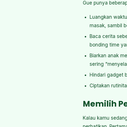
Gue punya beberapa
Luangkan wakt
masak, sambil be
Baca cerita seb
bonding time y
Biarkan anak me
sering "menyela
Hindari gadget 
Ciptakan rutini
Memilih P
Kalau kamu sedang
perhatikan. Pertam