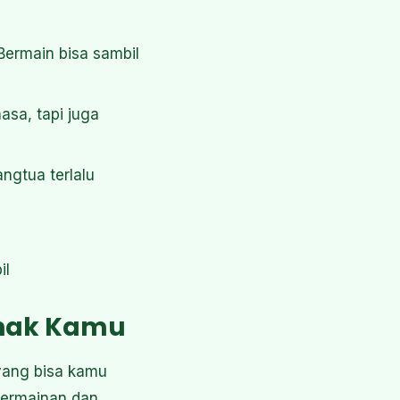
 Bermain bisa sambil
asa, tapi juga
ngtua terlalu
il
Anak Kamu
yang bisa kamu
 permainan dan