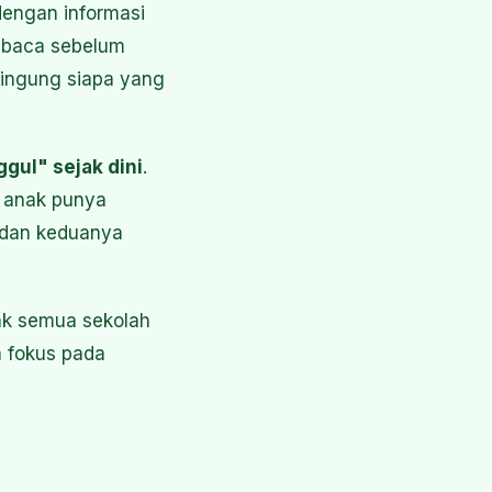
 dengan informasi
a baca sebelum
 bingung siapa yang
gul" sejak dini
.
ap anak punya
 dan keduanya
ak semua sekolah
h fokus pada