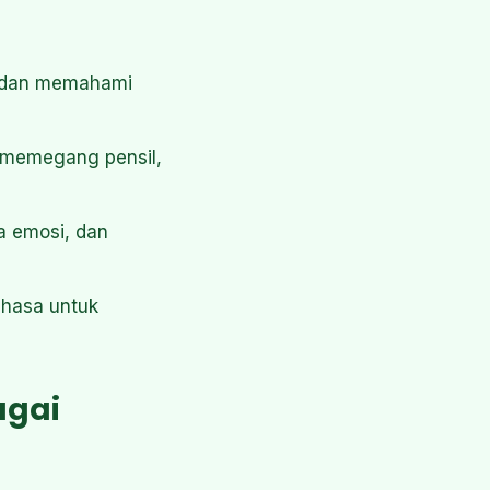
 dan memahami
s (memegang pensil,
a emosi, dan
hasa untuk
agai