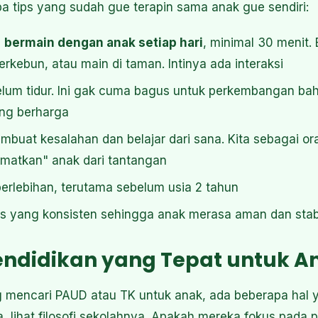
 tips yang sudah gue terapin sama anak gue sendiri:
u
bermain dengan anak setiap hari
, minimal 30 menit.
rkebun, atau main di taman. Intinya ada interaksi
elum tidur. Ini gak cuma bagus untuk perkembangan bah
ang berharga
mbuat kesalahan dan belajar dari sana. Kita sebagai ora
matkan" anak dari tantangan
berlebihan, terutama sebelum usia 2 tahun
tas yang konsisten sehingga anak merasa aman dan stab
endidikan yang Tepat untuk 
 mencari PAUD atau TK untuk anak, ada beberapa hal 
a, lihat filosofi sekolahnya. Apakah mereka fokus pada