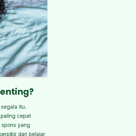
Penting?
segala itu.
 paling cepat
i spons yang
erpikir dan belajar